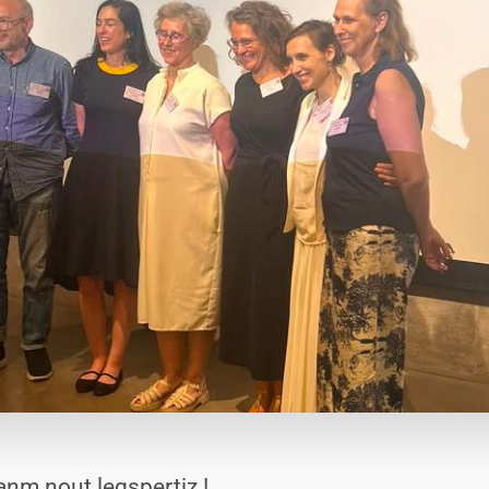
anm nout legspertiz !