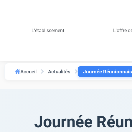
Ouvrir la barre d’outils
L'établissement
L'offre d
Vous recherchez :
Accueil
Actualités
Journée Réunionnaise
Journée Réun